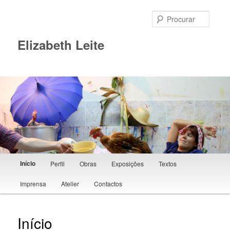
Procur
Elizabeth Leite
Menu principal
Início
Perfil
Obras
Exposições
Textos
Saltar para o conteúdo primário
Imprensa
Atelier
Contactos
Início