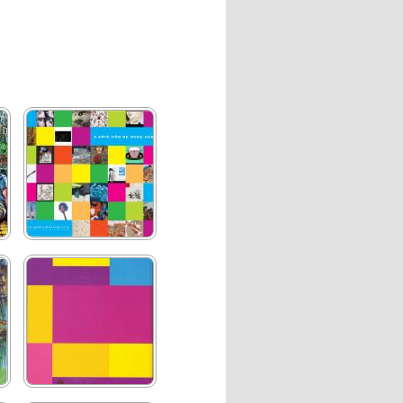
A arte não se mede aos
palmos
Sua Majestade o Rei