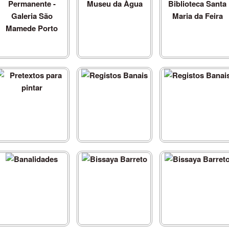
Encenação Permanente -
Elizabeth Leite - Museu da
Confrontos - Biblioteca
aleria São Mamede Porto
Àgua
Santa Maria da Feira
Pretextos para pintar
Registos Banais
Registos Banais
Banalidades
Bissaya Barreto
Bissaya Barreto