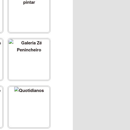
Pretextos para pintar
Galeria Zé Penincheiro
Quotidianos