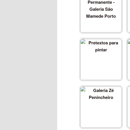
Encenação Permanente -
Galeria São Mamede Porto
G
Pretextos para pintar
Galeria Zé Penincheiro