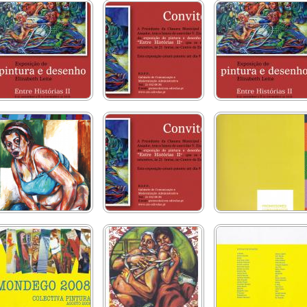
Entre Histórias II
Entre Histórias II
Entre Histórias II
Museu de Ovar
Entre Histórias II
Galeria do JN Porto