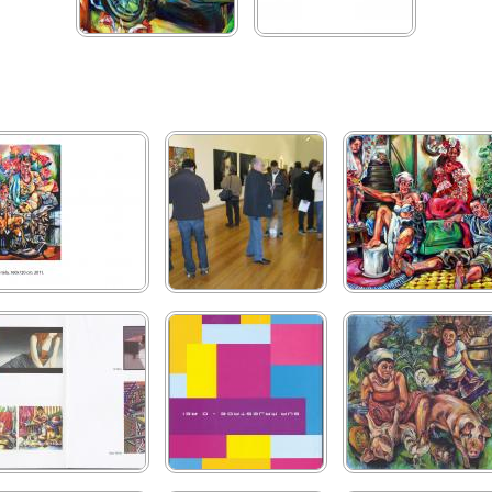
À procura de um lugar na
À procura de um lugar na
terra
terra
Aveiro Jovem Criador
Aveiro Jovem Criador
Actores em conflito
2012
2012
crescente
Dezembro - Galeria Nuno
Catálogo - Sua Majestade
Pacto deleitável - Sua
Sacramento
o Rei
Majestade O Rei