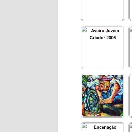
(A)casos na pintura
Aveiro Jovem Criador
2006
À procura de um lugar na
terra