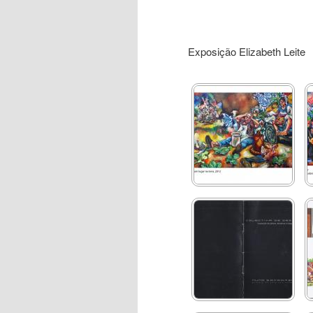
Exposição Elizabeth
Leite
Aveiro Jovem Criador
2012
Colectiva Dezembro -
Galeria Nuno Sacramento