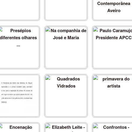
(A)casos na pintura
(A)casos na pintura
Bienal Internacional de
Arte Contemporânea
Aveiro
Presépios diferentes
Na companhia de José e
Paulo Caramujo
olhares ...
Maria
Presidente APCC
À procura de um lugar na
Quadrados Vidrados
primavera do artista
terra