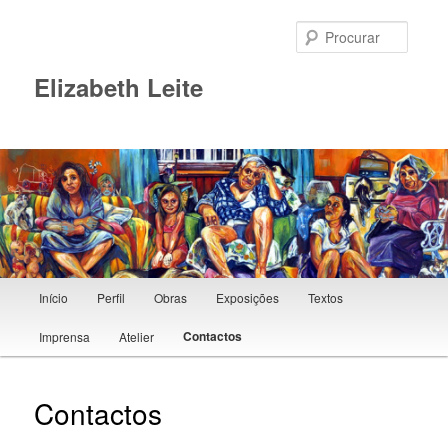
Procur
Elizabeth Leite
Menu principal
Início
Perfil
Obras
Exposições
Textos
Saltar para o conteúdo primário
Contactos
Imprensa
Atelier
Contactos