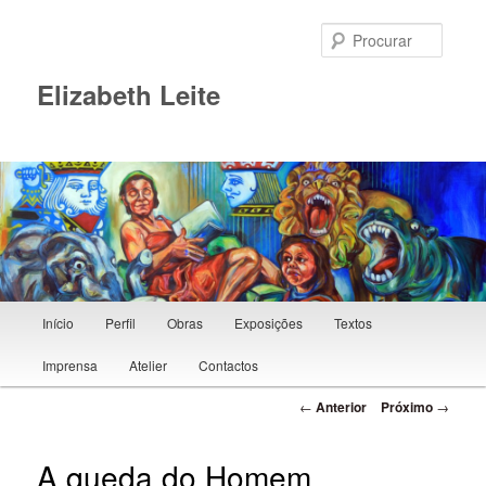
Procur
Elizabeth Leite
Menu principal
Início
Perfil
Obras
Exposições
Textos
Saltar para o conteúdo primário
Imprensa
Atelier
Contactos
Navegação de posts
←
Anterior
Próximo
→
A queda do Homem