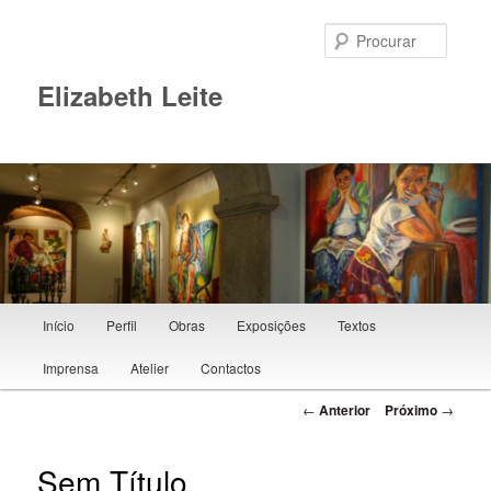
Procur
Elizabeth Leite
Menu principal
Início
Perfil
Obras
Exposições
Textos
Saltar para o conteúdo primário
Imprensa
Atelier
Contactos
Navegação de posts
←
Anterior
Próximo
→
Sem Título